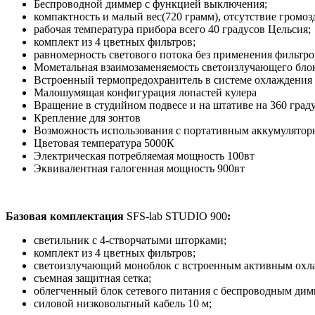
Беспроводной диммер с функцией выключения;
компактность и малый вес(720 грамм), отсутствие громоз
рабочая температура прибора всего 40 градусов Цельсия;
комплект из 4 цветных фильтров;
равномерность светового потока без применения фильтров
Мометальная взаимозаменяемость светоизлучающего бло
Встроенный термопредохранитель в системе охлаждения
Малошумящая конфигурация лопастей кулера
Вращение в студийном подвесе и на штативе на 360 град
Крепление для зонтов
Возможность использования с портативным аккумулято
Цветовая температура 5000К
Электрическая потребляемая мощность 100вт
Эквивалентная галогенная мощность 900вт
Базовая комплектация
SFS-lab STUDIO 900
:
светильник с 4-створчатыми шторками;
комплект из 4 цветных фильтров;
светоизлучающий моноблок с встроенным активным охл
съемная защитная сетка;
облегченный блок сетевого питания с беспроводным дим
силовой низковольтный кабель 10 м;