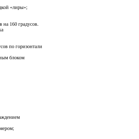
дкой «лиры»;
 на 160 градусов.
ка
усов по горизонтали
рным блоком
аждением
мером;